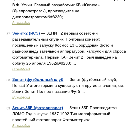
В.Ф. Уткин. Главный разработчик КБ «Южное»
(Днепропетровск), производится на
днепропетровском&#8230; …
Википедия
Зенит-2 (ИСЗ)
— ЗЕНИТ 2 первый советский
87
разведывательный спутник. Почтовый конверт,
посвященный запуску Космос 13 Оборудован фото и
радиоразведывательной аппаратурой, капсулой для сброса
фотоматериала. Первый КА «Зенит 2» был выведен на
орбиту 26 апреля 1962&#8230; …
Википедия
Зенит (футбольный клуб
— Зенит (футбольный клуб,
88
Пенза) У этого термина существуют и другие значения, см.
Зенит. Зенит Полное название Футб …
Википедия
Зенит-35F (фотоаппарат)
— Зенит 35F Производитель
89
ЛОМО Год выпуска 1987 1992 Тип малоформатный
простейший фотоаппарат Фотоматериал …
Википедия